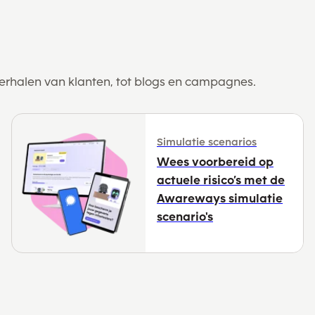
erhalen van klanten, tot blogs en campagnes.
Simulatie scenarios
Wees voorbereid op
actuele risico’s met de
Awareways simulatie
scenario's