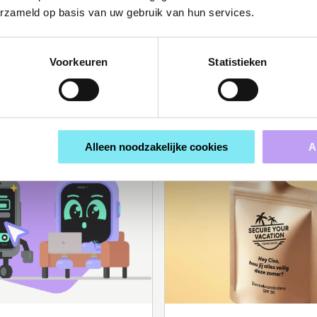
rheid het verschil maakt
VNG-raamwerk
erzameld op basis van uw gebruik van hun services.
Cyberweerbaarheid
awareness verhoogd door
Awareways geselecteerd v
Voorkeuren
Statistieken
eid: De Heus Protectors
raamwerk Cyberweerbaarh
Ontdek hoe wij 75 ...
Alleen noodzakelijke cookies
A