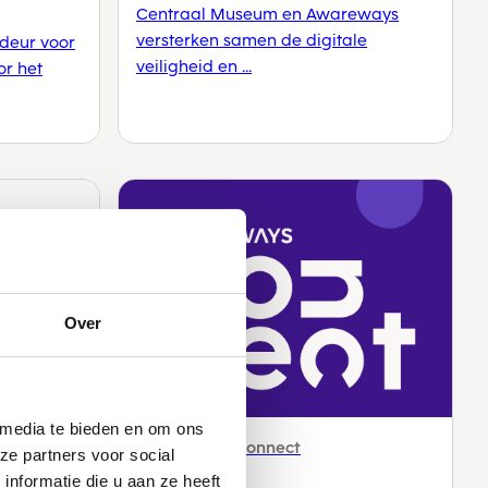
Centraal Museum en Awareways
versterken samen de digitale
deur voor
veiligheid en ...
r het
Over
 media te bieden en om ons
Awareways Connect
ze partners voor social
d voor
Webinars
nformatie die u aan ze heeft