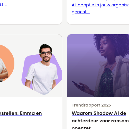
 ...
AI-adoptie in jouw organisa
gericht ...
Trendrapport 2025
rstellen: Emma en
Waarom Shadow AI de
achterdeur voor ranso
openzet