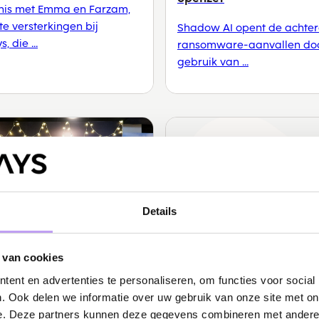
is met Emma en Farzam,
e versterkingen bij
Shadow AI opent de achter
 die ...
ransomware-aanvallen doo
gebruik van ...
Details
 van cookies
ent en advertenties te personaliseren, om functies voor social
WEAR
Nieuws
. Ook delen we informatie over uw gebruik van onze site met on
Protectors: waarom
Awareways geselecteer
e. Deze partners kunnen deze gegevens combineren met andere i