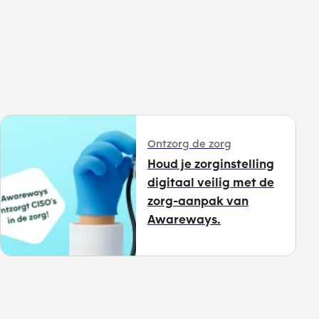
Ontzorg de zorg
Houd je zorginstelling
digitaal veilig met de
zorg-aanpak van
Awareways.