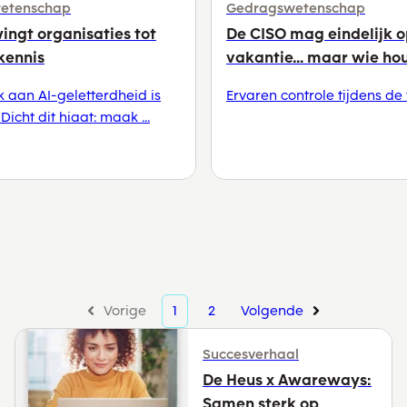
etenschap
Gedragswetenschap
ingt organisaties tot
De CISO mag eindelijk 
kennis
vakantie… maar wie houd
 aan AI-geletterdheid is
Ervaren controle tijdens de
 Dicht dit hiaat: maak ...
Vorige
1
2
Volgende
Succesverhaal
De Heus x Awareways:
Samen sterk op