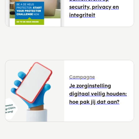
security, privacy en
integriteit
Campagne
Je zorginstelling
digitaal veilig houden:
hoe pak jij dat aan?