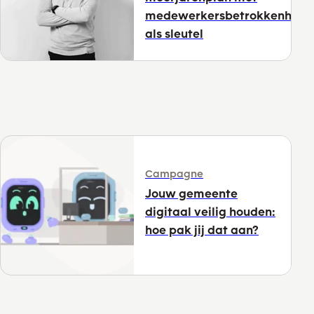
medewerkersbetrokkenheid
als sleutel
Campagne
Jouw gemeente
digitaal veilig houden:
hoe pak jij dat aan?