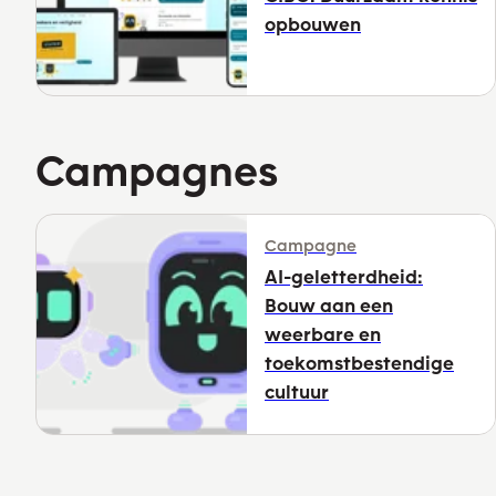
opbouwen
Campagnes
Campagne
AI-geletterdheid:
Bouw aan een
weerbare en
toekomstbestendige
cultuur