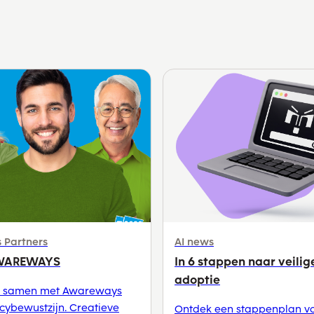
 Partners
AI news
AWAREWAYS
In 6 stappen naar veilig
adoptie
t samen met Awareways
cybewustzijn. Creatieve
Ontdek een stappenplan vo