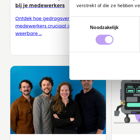
bij je medewerkers
zichtbaa
verstrekt of die ze hebben v
...
Ontdek hoe gedragsverandering bij
Toestemmingsselectie
medewerkers cruciaal is voor een
Security 
Noodzakelijk
weerbare ...
zichtbaarh
eigen ...