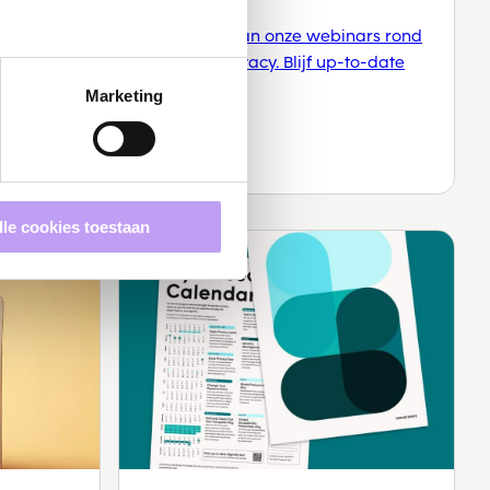
Neem deel aan onze webinars rond
security & privacy. Blijf up-to-date
met de ...
oor VNG-
Marketing
eid.
lle cookies toestaan