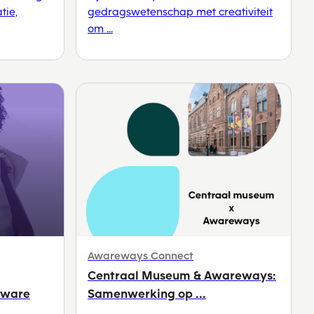
tie,
gedragswetenschap met creativiteit
om ...
Awareways Connect
Centraal Museum & Awareways:
mware
Samenwerking op ...