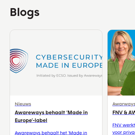
Blogs
Nieuws
Awarways
Awareways behaalt ‘Made in
FNV & 
Europe’-label
FNV werk
voor priva
Awareways behaalt het 'Made in