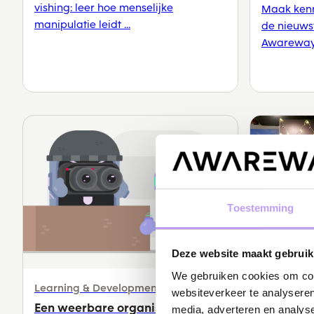
vishing: leer hoe menselijke
Maak kenn
manipulatie leidt ...
de nieuwst
Awareways,
Toestemming
Deze website maakt gebruik
We gebruiken cookies om cont
Learning & Development
RANSOM
websiteverkeer te analyseren
Een weerbare organisatie start
De Heus 
media, adverteren en analys