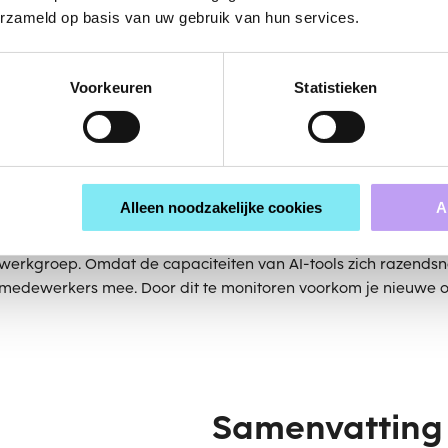
 de rol van leidinggevenden en het security team is cruciaal.
erzameld op basis van uw gebruik van hun services.
 de geautoriseerde tool te gebruiken. Stel duidelijke kaders
l de standaardwerkwijze is. Dit creëert psychologische duideli
 niet mag, zonder de autonomie te beperken. Wees hierin consi
Voorkeuren
Statistieken
6. Monitoren
Alleen noodzakelijke cookies
A
Houd de vinger aan de pols. Dit kan via technische monitoring
niveau), maar ook door simpelweg het gesprek aan te gaan via
werkgroep. Omdat de capaciteiten van AI-tools zich razendsn
medewerkers mee. Door dit te monitoren voorkom je nieuwe o
Samenvatting