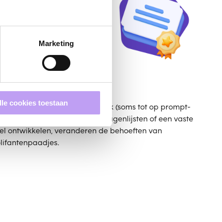
 Managers moeten als
 en communiceer dat de
jkheid en vervangt de
stent in alle lagen.
Marketing
lle cookies toestaan
 software in het bedrijfsnetwerk (soms tot op prompt-
 periodieke steekproeven, vragenlijsten of een vaste
el ontwikkelen, veranderen de behoeften van
lifantenpaadjes.