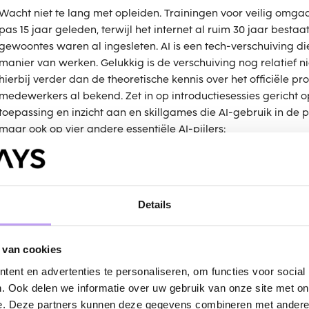
Wacht niet te lang met opleiden. Trainingen voor veilig omga
pas 15 jaar geleden, terwijl het internet al ruim 30 jaar bestaat
gewoontes waren al ingesleten. AI is een tech-verschuiving die
manier van werken. Gelukkig is de verschuiving nog relatief n
hierbij verder dan de theoretische kennis over het officiële pr
medewerkers al bekend. Zet in op introductiesessies gericht o
toepassing en inzicht aan en skillgames die AI-gebruik in de pr
maar ook op vier andere essentiële AI-pijlers:
Betrouwbaarheid:
AI kan hallucineren; check altijd de feite
Doelbewustheid:
Leer effectief prompten aan om verspilli
Verantwoordelijkheid:
De mens blijft te allen tijde eindve
Details
Privacy:
Deel nooit persoonsgegevens of bedrijfsgeheimen
licenties.
 van cookies
ent en advertenties te personaliseren, om functies voor social
. Ook delen we informatie over uw gebruik van onze site met on
e. Deze partners kunnen deze gegevens combineren met andere i