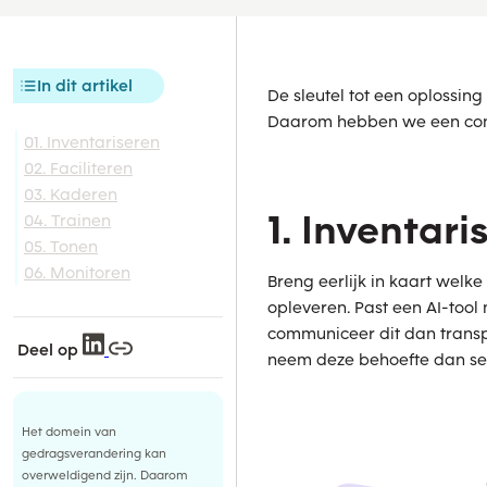
In dit artikel
De sleutel tot een oplossing
Daarom hebben we een conc
01. Inventariseren
02. Faciliteren
03. Kaderen
1. Inventari
04. Trainen
05. Tonen
06. Monitoren
Breng eerlijk in kaart welk
opleveren. Past een AI-tool
communiceer dit dan transpa
Deel op
neem deze behoefte dan ser
Het domein van
gedragsverandering kan
overweldigend zijn. Daarom