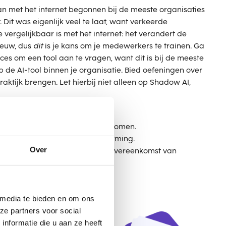
an met het internet begonnen bij de meeste organisaties
. Dit was eigenlijk veel te laat, want verkeerde
 vergelijkbaar is met het internet: het verandert de
ieuw, dus
dit
is je kans om je medewerkers te trainen. Ga
oces om een tool aan te vragen, want dit is bij de meeste
p de AI-tool binnen je organisatie. Bied oefeningen over
aktijk brengen. Let hierbij niet alleen op Shadow AI,
n.
ng van tijd en middelen te voorkomen.
rantwoordelijk voor de besluitvorming.
Over
 en controleer de verwerkingsovereenkomst van
 media te bieden en om ons
ze partners voor social
nformatie die u aan ze heeft