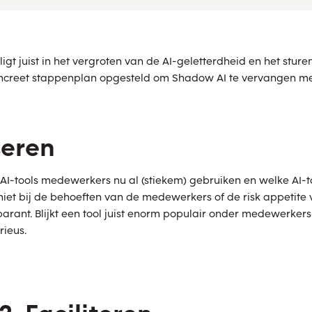
 ligt juist in het vergroten van de AI-geletterdheid en het stu
reet stappenplan opgesteld om Shadow AI te vervangen met 
seren
e AI-tools medewerkers nu al (stiekem) gebruiken en welke AI-
 niet bij de behoeften van de medewerkers of de risk appetite 
rant. Blijkt een tool juist enorm populair onder medewerkers
ieus.