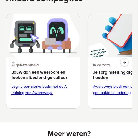
AI geletterdheid
In de zorg
Bouw aan een weerbare en
Je zorginstelling digita
toekomstbestendige cultuur
houden
Leg nu een sterke basis met de AI-
Awareways biedt een op 
training van Awareways.
gemaakte benadering
Meer weten?