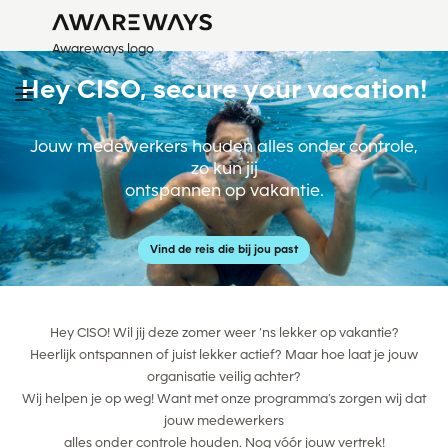
Awareways logo
Hey CISO, secure your vacation!
Jouw medewerkers houden alles onder controle,
zo kun jij
ontspannen op vakantie.
Vind de reis die bij jou past
Hey CISO! Wil jij deze zomer weer ‘ns lekker op vakantie?
Heerlijk ontspannen of juist lekker actief? Maar hoe laat je jouw
organisatie veilig achter?
Wij helpen je op weg! Want met onze programma’s zorgen wij dat
jouw medewerkers
alles onder controle houden. Nog vóór jouw vertrek!