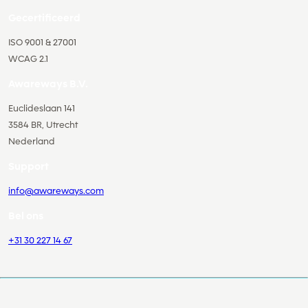
Gecertificeerd
ISO 9001 & 27001
WCAG 2.1
Awareways B.V.
Euclideslaan 141
3584 BR, Utrecht
Nederland
Support
info@awareways.com
Bel ons
+31 30 227 14 67